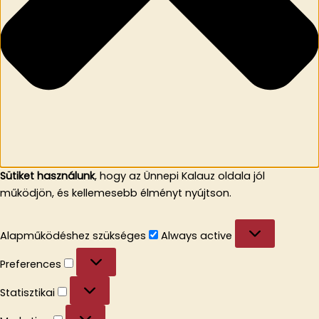
Sütiket használunk
, hogy az Ünnepi Kalauz oldala jól
működjön, és kellemesebb élményt nyújtson.
Alapműködéshez
Alapműködéshez szükséges
Always active
szükséges
Preferences
Preferences
Statisztikai
Statisztikai
Marketing