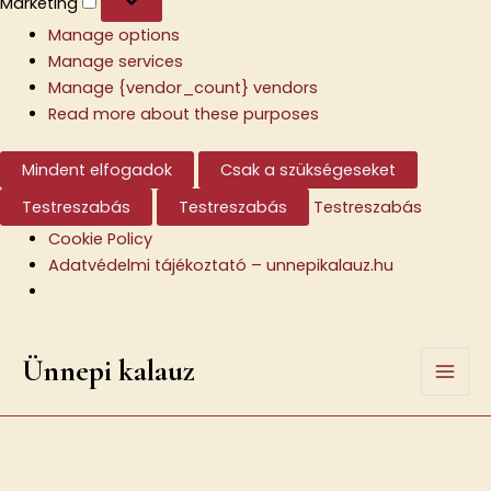
Marketing
Manage options
Manage services
Manage {vendor_count} vendors
Read more about these purposes
Mindent elfogadok
Csak a szükségeseket
Testreszabás
Testreszabás
Testreszabás
Cookie Policy
Adatvédelmi tájékoztató – unnepikalauz.hu
Skip
Ünnepi kalauz
to
Mai
content
Men