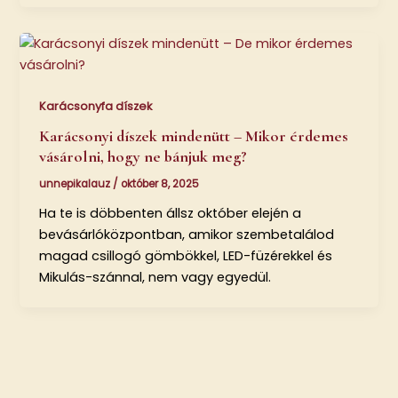
Karácsonyfa díszek
Karácsonyi díszek mindenütt – Mikor érdemes
vásárolni, hogy ne bánjuk meg?
unnepikalauz
/
október 8, 2025
Ha te is döbbenten állsz október elején a
bevásárlóközpontban, amikor szembetalálod
magad csillogó gömbökkel, LED-füzérekkel és
Mikulás-szánnal, nem vagy egyedül.