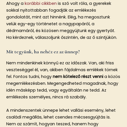
Ahogy a
korábbi cikkben
is szó volt róla, a gyerekek
sokkal nyitottabban fogadják az emlékezés
gondolatát, mint azt hinnénk. Elég, ha megosztunk
velük egy-egy történetet a nagypapáról, a
dédmamáról, és közösen meggyújtunk egy gyertyát.
Ha kérdeznek, válaszoljunk őszintén, de az ő szintjükön.
Mit tegyünk, ha nehéz ez az ünnep?
Nem mindenkinek könnyű ez az időszak. Van, aki friss
veszteséggel él, van, akiben fájdalmas emlékek törnek
fel. Fontos tudni, hogy
nem kötelező részt venni
a közös
megemlékezésben. Megengedheted magadnak, hogy
idén másképp tedd, vagy egyáltalán ne tedd. Az
emlékezés személyes, nincs rá szabály.
A mindenszentek ünnepe lehet vallási esemény, lehet
családi megállás, lehet csendes mécsesgyújtás is.
Nem az számít, hogyan teszed, hanem hogy