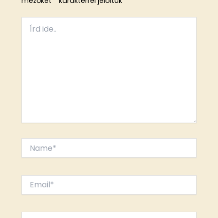
mezőket
*
karakterrel jelöltük
Írd
ide..
Name*
Email*
Website