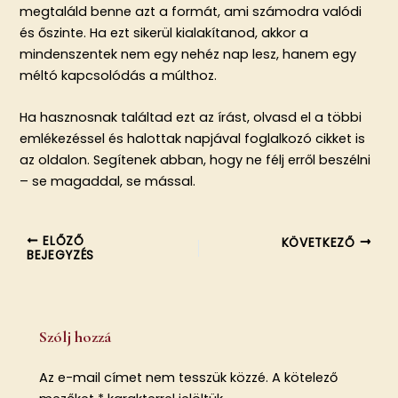
megtaláld benne azt a formát, ami számodra valódi
és őszinte. Ha ezt sikerül kialakítanod, akkor a
mindenszentek nem egy nehéz nap lesz, hanem egy
méltó kapcsolódás a múlthoz.
Ha hasznosnak találtad ezt az írást, olvasd el a többi
emlékezéssel és halottak napjával foglalkozó cikket is
az oldalon. Segítenek abban, hogy ne félj erről beszélni
– se magaddal, se mással.
ELŐZŐ
KÖVETKEZŐ
BEJEGYZÉS
Szólj hozzá
Az e-mail címet nem tesszük közzé.
A kötelező