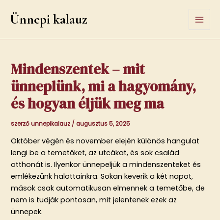
Skip
Ünnepi kalauz
to
Mai
content
Men
Mindenszentek – mit
ünneplünk, mi a hagyomány,
és hogyan éljük meg ma
szerző
unnepikalauz
/
augusztus 5, 2025
Október végén és november elején különös hangulat
lengi be a temetőket, az utcákat, és sok család
otthonát is. Ilyenkor ünnepeljük a mindenszenteket és
emlékezünk halottainkra. Sokan keverik a két napot,
mások csak automatikusan elmennek a temetőbe, de
nem is tudják pontosan, mit jelentenek ezek az
ünnepek.