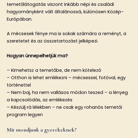
temetőlátogatás viszont inkább népi és családi
hagyományként vált általánossá, különösen Közép-
Európában.
A mécsesek fénye ma is sokak számára a reményt, a
szeretetet és az összetartozást jelképezi.
Hogyan ünnepelhetjük ma?
– Kimehetsz a temetőbe, de nem kötelező
– Otthon is lehet emlékezni – mécsessel, fotóval, egy
történettel
– Nem baj, ha nem vallásos módon teszed – a lényeg
a kapcsolódás, az emlékezés
– Készülj rá lélekben – ne csak egy rohanós temetői
program legyen
Mit mondjunk a gyerekeknek?