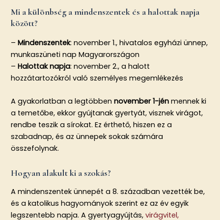
Mi a különbség a mindenszentek és a halottak napja
között?
–
Mindenszentek
: november 1., hivatalos egyházi ünnep,
munkaszüneti nap Magyarországon
–
Halottak napja
: november 2., a halott
hozzátartozókról való személyes megemlékezés
A gyakorlatban a legtöbben
november 1-jén
mennek ki
a temetőbe, ekkor gyújtanak gyertyát, visznek virágot,
rendbe teszik a sírokat. Ez érthető, hiszen ez a
szabadnap, és az ünnepek sokak számára
összefolynak.
Hogyan alakult ki a szokás?
A mindenszentek ünnepét a 8. században vezették be,
és a katolikus hagyományok szerint ez az év egyik
legszentebb napja. A gyertyagyújtás,
virágvitel,