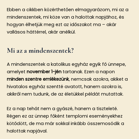
Ebben a cikkben közérthetően elmagyarázom, mi az a
mindenszentek, mi köze van a halottak napjához, és
hogyan élhetjük meg ezt az időszakot ma – akár
vallásos háttérrel, akár anélkül.
Mi az a mindenszentek?
A mindenszentek a katolikus egyház egyik fő ünnepe,
amelyet
november 1-jén
tartanak. Ezen a napon
minden szentre emlékezünk
, nemcsak azokra, akiket a
hivatalos egyház szentté avatott, hanem azokra is,
akikről nem tudunk, de az életükkel példát mutattak.
Ez a nap tehát nem a gyászé, hanem a tiszteleté.
Régen ez az ünnep főként templomi eseményekhez
kötődött, de ma már sokkal inkább összemosódik a
halottak napjával.