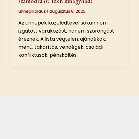
számodra is? Idén kihagynád?
unnepikalauz
/
augusztus 8, 2025
Az ünnepek közeledtével sokan nem
izgatott várakozást, hanem szorongást
éreznek. A lista végtelen: ajándékok,
menü, takarítás, vendégek, családi
konfliktusok, pénzköltés,