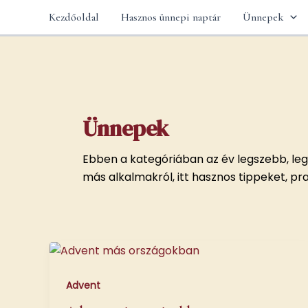
Skip
Kezdőoldal
Hasznos ünnepi naptár
Ünnepek
to
content
Ünnepek
Ebben a kategóriában az év legszebb, le
más alkalmakról, itt hasznos tippeket, pr
Advent