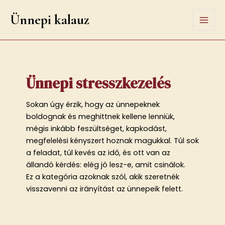
Skip
Ünnepi kalauz
to
Mai
content
Men
Ünnepi stresszkezelés
Sokan úgy érzik, hogy az ünnepeknek
boldognak és meghittnek kellene lenniük,
mégis inkább feszültséget, kapkodást,
megfelelési kényszert hoznak magukkal. Túl sok
a feladat, túl kevés az idő, és ott van az
állandó kérdés: elég jó lesz-e, amit csinálok.
Ez a kategória azoknak szól, akik szeretnék
visszavenni az irányítást az ünnepeik felett.