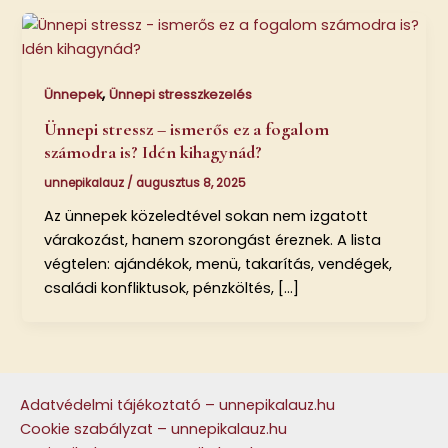
,
Ünnepek
Ünnepi stresszkezelés
Ünnepi stressz – ismerős ez a fogalom
számodra is? Idén kihagynád?
unnepikalauz
/
augusztus 8, 2025
Az ünnepek közeledtével sokan nem izgatott
várakozást, hanem szorongást éreznek. A lista
végtelen: ajándékok, menü, takarítás, vendégek,
családi konfliktusok, pénzköltés, […]
Adatvédelmi tájékoztató – unnepikalauz.hu
Cookie szabályzat – unnepikalauz.hu